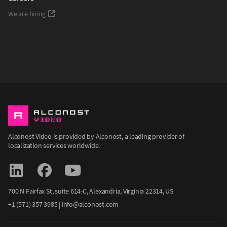
We are hiring
Alconost Video is provided by Alconost, a leading provider of
localization services worldwide.
700 N Fairfax St, suite 614-С, Alexandria, Virginia 22314, US
+1 (571) 357 3985
|
info@alconost.com