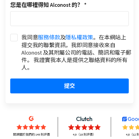
您是在哪裡得知 Alconost 的？
*
我同意
服務條款
及
隱私權政策
。在本網站上
提交我的聯繫資訊，我即同意接收來自
Alconost 及其附屬公司的電話、簡訊和電子郵
件。 我證實我本人是提供之聯絡資料的所有
人。
提交
閱讀關於我們的 149 則評價
4,9（18 則評價）
4,8（12