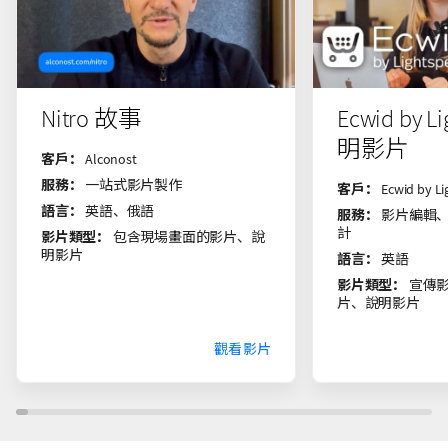
Nitro 故事
Ecwid by L
明影片
客戶：
Alconost
服務：
一站式影片製作
客戶：
Ecwid by Li
語言：
英語、俄語
服務：
影片編輯
計
影片類型：
包含現場畫面的影片、說
明影片
語言：
英語
影片類型：
宣傳
片、說明影片
觀看影片