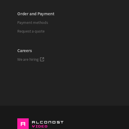
Order and Payment
Payment methods
Request a quote
Careers
We are hiring