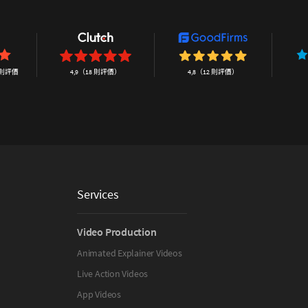
 則評價
4,9（18 則評價）
4,8（12 則評價）
Services
Video Production
Animated Explainer Videos
Live Action Videos
App Videos