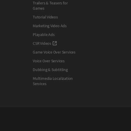
Trailers & Teasers for
Games
Tutorial Videos
Marketing Video Ads
Playable Ads
CSR Videos
Game Voice Over Services
Voice Over Services
Dubbing & Subtitling
Multimedia Localization
Services