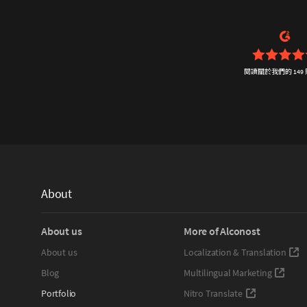
閱讀關於我們的 149
About
About us
More of Alconost
About us
Localization & Translation
Blog
Multilingual Marketing
Portfolio
Nitro Translate