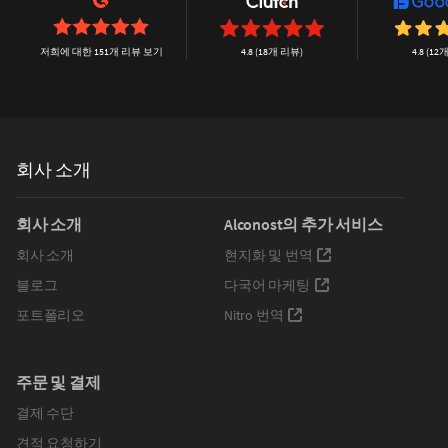
저희에 대한 151개 리뷰 보기
4.8 (18개 리뷰)
4.8 (1
회사 소개
회사 소개
Alconost의 추가 서비스
회사 소개
현지화 및 번역
블로그
다국어 마케팅
포트폴리오
Nitro 번역
주문 및 결제
결제 수단
견적 요청하기