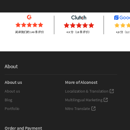
阅读我们的 149 条评价
4.9 分（18 条评价）
4,8 分（1
About
About us
More of Alconost
About us
Localization & Translation
Blog
Multilingual Marketing
Portfolio
Nitro Translate
Order and Payment