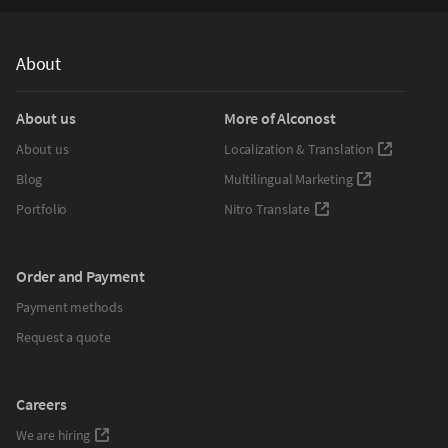
About
About us
More of Alconost
About us
Localization & Translation
Blog
Multilingual Marketing
Portfolio
Nitro Translate
Order and Payment
Payment methods
Request a quote
Careers
We are hiring