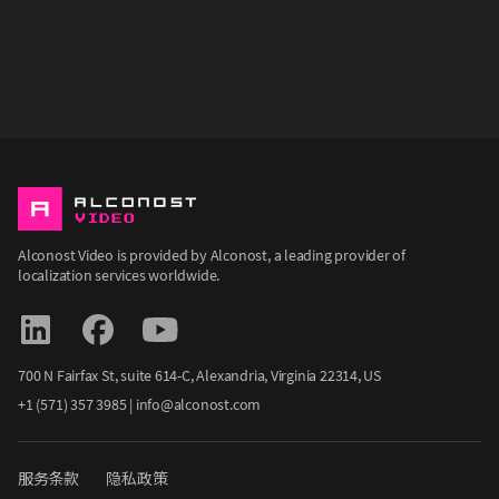
Alconost Video is provided by Alconost, a leading provider of
localization services worldwide.
700 N Fairfax St, suite 614-С, Alexandria, Virginia 22314, US
+1 (571) 357 3985
|
info@alconost.com
服务条款
隐私政策