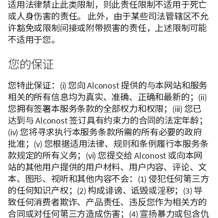
适用法律禁止此类限制，则此责任限制不适用于死亡
或人身伤害的责任。 此外，由于某些司法管辖区不允
许豁免或限制间接或附带损害的责任，上述限制可能
不适用于您。
您的保证
您特此保证：(i) 您向 Alconost 提供的与本网站和服务
相关的所有信息均为真实、准确、正确和最新的；(ii)
您拥有签署本服务条款的全部权力和权限；(iii) 您已
达到与 Alconost 签订具有约束力的合同的法定年龄；
(iv) 您将寻求执行本服务条款所需的所有必要的政府
批准；(v) 您根据适用法律、规则和条例履行本服务条
款规定的所有义务；(vi) 您提交给 Alconost 或向本网
站的其他用户提供的用户材料、用户内容、评论、文
本、图形、视听和其他内容不会：(1) 侵犯任何第三方
的任何知识产权；(2) 构成诽谤、诋毁或淫秽；(3) 导
致任何消费者欺诈、产品责任、违反您作为相关方的
合同或对任何第三方造成伤害；(4) 宣扬暴力或包含仇