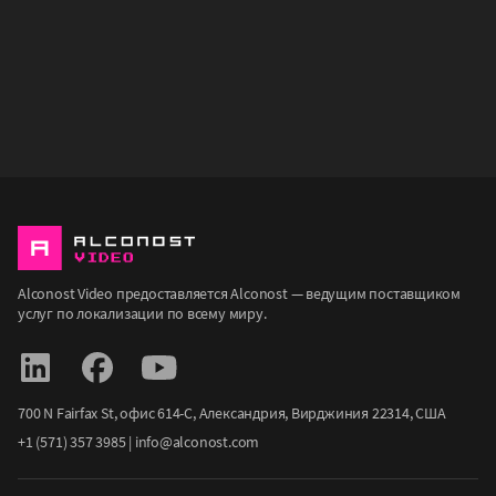
Alconost Video предоставляется Alconost — ведущим поставщиком
услуг по локализации по всему миру.
700 N Fairfax St, офис 614-С, Александрия, Вирджиния 22314, США
+1 (571) 357 3985
|
info@alconost.com