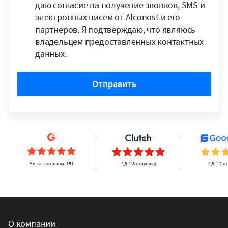
даю согласие на получение звонков, SMS и
электронных писем от Alconost и его
партнеров. Я подтверждаю, что являюсь
владельцем предоставленных контактных
данных.
Отправить
Читать отзывы: 151
4,8 (18 отзывов)
4,8 (12 о
О компании