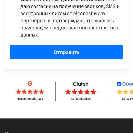
даю согласие на получение звонков, SMS и
электронных писем от Alconost и его
партнеров. Я подтверждаю, что являюсь
владельцем предоставленных контактных
данных.
Отправить
Читать отзывы: 151
4,8 (18 отзывов)
4,8 (12 о