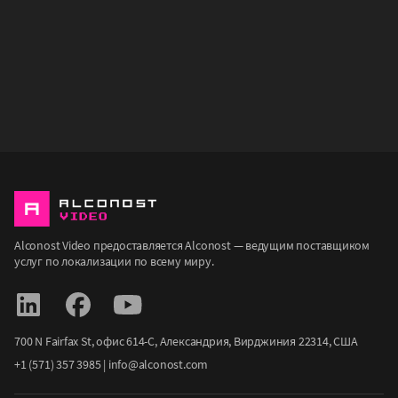
Alconost Video предоставляется Alconost — ведущим поставщиком
услуг по локализации по всему миру.
700 N Fairfax St, офис 614-С, Александрия, Вирджиния 22314, США
+1 (571) 357 3985
|
info@alconost.com