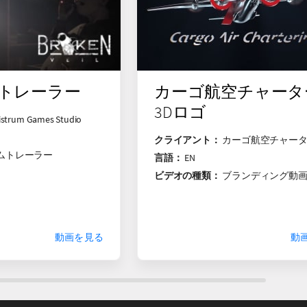
eil トレーラー
カーゴ航空チャータ
3Dロゴ
istrum Games Studio
クライアント：
カーゴ航空チャー
ムトレーラー
言語：
EN
ビデオの種類：
ブランディング動
動画を見る
動