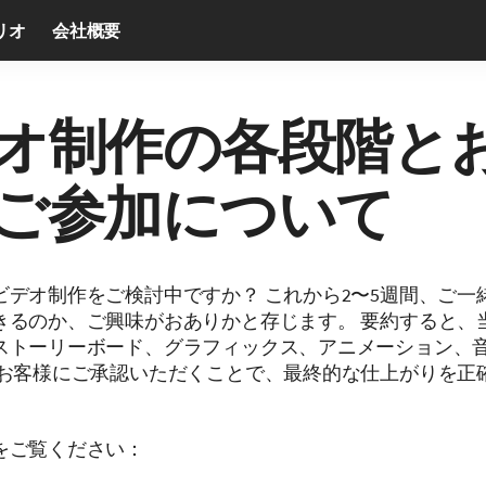
リオ
会社概要
オ制作の各段階と
ご参加について
ビデオ制作をご検討中ですか？ これから2〜5週間、ご一
きるのか、ご興味がおありかと存じます。 要約すると、
ストーリーボード、グラフィックス、アニメーション、
でお客様にご承認いただくことで、最終的な仕上がりを正
をご覧ください：