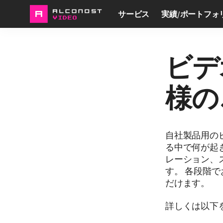
サービス
実績/ポートフォ
ビデ
様の
自社製品用の
る中で何が起
レーション、
す。 各段階
だけます。
詳しくは以下