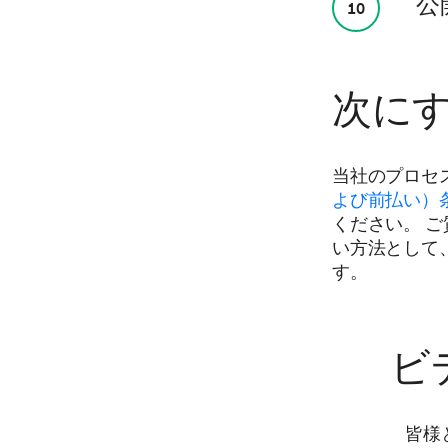
公
10
次に
当社のプロセ
よび前払い）
ください。 
い方法として
す。
ビ
皆様