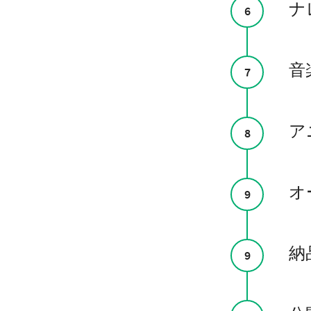
ナ
6
音
7
ア
8
オ
9
納
9