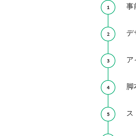
事
1
デ
2
ア
3
脚
4
ス
5