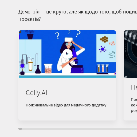
Демо-ріл — це круто, але як щодо того, щоб поди
проєктів?
He
Celly.AI
По
Пояснювальне відео для медичного додатку
ком
ро