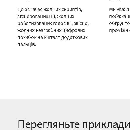
Це означає жодних скриптів,
Ми уважн
згенерованих ШІ, жодних
побажань 
роботизованих голосів і, звісно,
обґрунто
жодних незграбних цифрових
проміжни
похибок на кшталт додаткових
пальців.
Перегляньте приклади