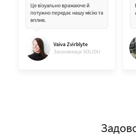
Це візуально вражаюче й
потужно передає нашу місію та
вплив.
Vaiva Zvirblyte
Засновниця SOLIDU
Задово