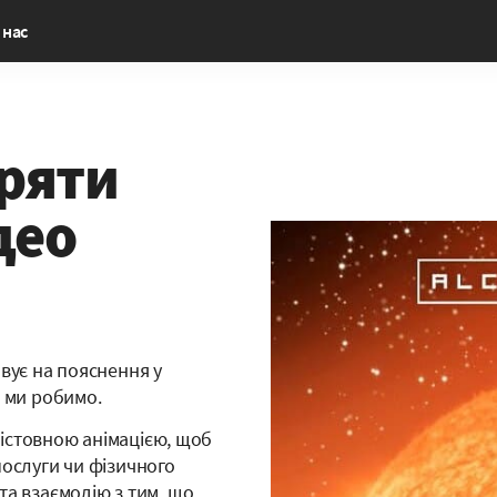
 нас
іряти
део
овує на пояснення у
о ми робимо.
змістовною анімацією, щоб
послуги чи фізичного
та взаємодію з тим, що