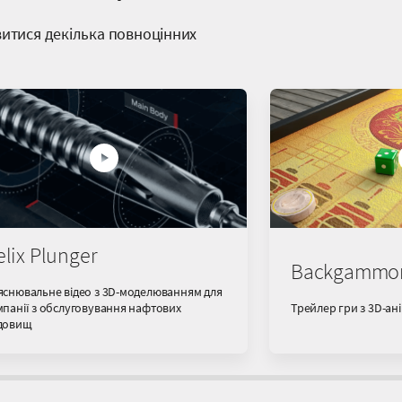
витися декілька повноцінних
lix Plunger
Backgammo
яснювальне відео з 3D-моделюванням для
панії з обслуговування нафтових
Трейлер гри з 3D-ан
довищ