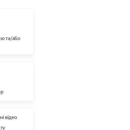
єю та/або
ор
ні відео
ту