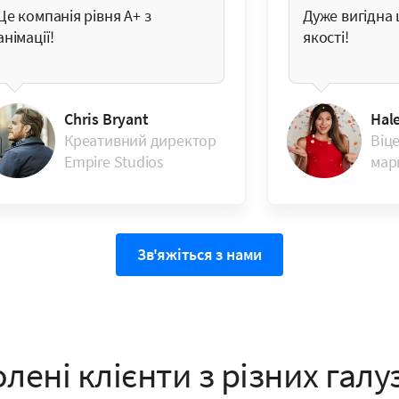
Це компанія рівня A+ з
Дуже вигідна 
анімації!
якості!
Chris Bryant
Hal
Креативний директор
Віц
Empire Studios
мар
Зв'яжіться з нами
лені клієнти з різних галу