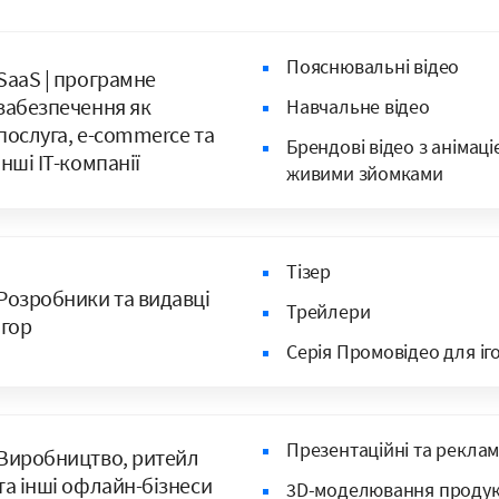
Пояснювальні відео
SaaS | програмне
забезпечення як
Навчальне відео
послуга, e-commerce та
Брендові відео з анімаці
інші IT-компанії
живими зйомками
Тізер
Розробники та видавці
Трейлери
ігор
Серія Промовідео для іг
Презентаційні та реклам
Виробництво, ритейл
та інші офлайн-бізнеси
3D-моделювання продук