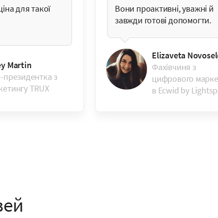
ціна для такої
Вони проактивні, уважні й
завжди готові допомогти.
Elizaveta Novose
ey Martin
Фахівчиня з
е-президентка з
цифрового марке
кетингу TRUX
в Ecwid by Lights
зей