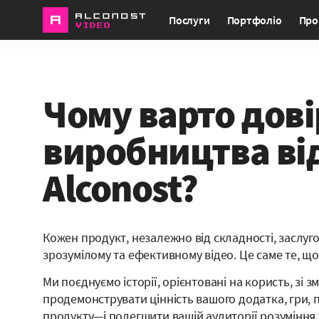
Послуги
Портфоліо
Про
Чому варто дов
виробництва ві
Alconost?
Кожен продукт, незалежно від складності, заслуг
зрозумілому та ефективному відео. Це саме те, щ
Ми поєднуємо історії, орієнтовані на користь, зі 
продемонструвати цінність вашого додатка, гри, 
продукту—і полегшити вашій аудиторії розуміння 