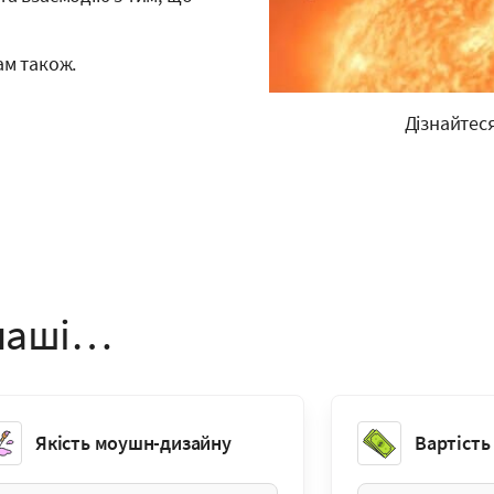
ам також.
Дізнайтеся
 наші…
Якість моушн-дизайну
Вартість