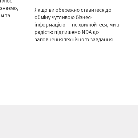
оплює
 знаємо,
Якщо ви обережно ставитеся до
им та
обміну чутливою бізнес-
інформацією — не хвилюйтеся, ми з
радістю підпишемо NDA до
заповнення технічного завдання.