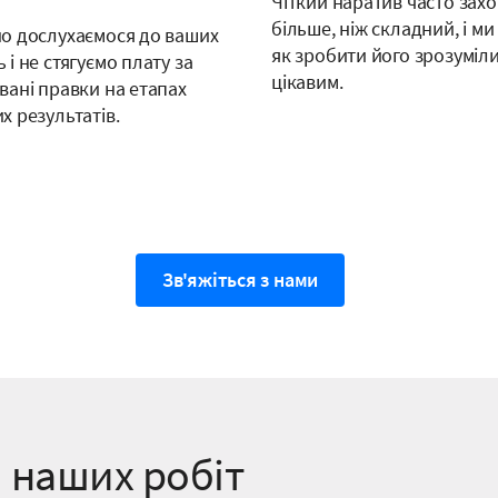
Чіткий наратив часто зах
більше, ніж складний, і ми
о дослухаємося до ваших
як зробити його зрозуміл
і не стягуємо плату за
цікавим.
вані правки на етапах
х результатів.
Зв'яжіться з нами
 наших робіт