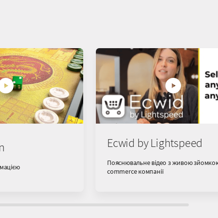
Ecwid by Lightspeed
n
Пояснювальне відео з живою зйомкою
імацією
commerce компанії