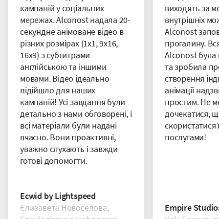
кампаній у соціальних
виходять за м
мережах. Alconost надала 20-
внутрішніх мо
секундне анімоване відео в
Alconost запо
різних розмірах (1x1, 9x16,
прогалину. Вс
16x9) з субтитрами
Alconost бул
англійською та іншими
та зробила п
мовами. Відео ідеально
створення інд
підійшло для наших
анімації надз
кампаній! Усі завдання були
простим. Не 
детально з нами обговорені, і
дочекатися, щ
всі матеріали були надані
скористатися 
вчасно. Вони проактивні,
послугами!
уважно слухають і завжди
готові допомогти.
Ecwid by Lightspeed
Єлизавета Новоселова,
Empire Studio